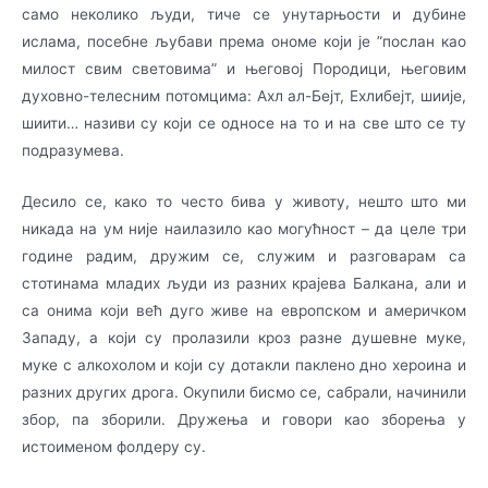
само неколико људи, тиче се унутарњости и дубине
ислама, по­се­бне љубави према ономе који је ”послан као
милост свим световима” и његовој Породици, ње­­­говим
духовно-телесним потомцима: Ахл ал-Бејт, Ехлибејт, шиије,
шиити… називи су ко­­ји­ се односе на то и на све што се ту
подразумева.
Десило се, како то често бива у животу, нешто што ми
никада на ум није наилазило као мо­гућност – да целе три
године радим, дружим се, служим и разговарам са
стотинама мла­дих људи из разних крајева Балкана, али и
са онима који већ дуго живе на европском и аме­ричком
Западу, а који су пролазили кроз разне душевне муке,
муке с алкохолом и који су дотакли паклено дно хероина и
разних других дрога. Окупили бисмо се, сабрали, на­чи­ни­ли
збор, па зборили. Дружења и говори као зборења у
истоименом фолдеру су.