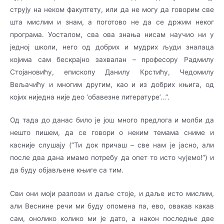
струју на неком факултету, или да не могу да говорим све
шта мислим и знам, а поготово не да се држим неког
програма. Уо­ста­­лом, сва ова знања нисам научио ни у
једној школи, него од добрих и мудрих људи зна­ла­­ца
којима сам бескрајно захвалан – професору Радмилу
Стојановићу, епископу Данилу Кр­­стићу, Чедомилу
Вељачићу и многим другим, као и из добрих књига, од
којих ниједна није део ‘обавезне ли­те­­ратуре’…”.
Од тада до данас било је још много предлога и молби да
нешто пишем, да се говори о не­ким темама сниме и
касније слушају (”Ти док причаш – све нам је јасно, али
после два да­на имамо потребу да опет то исто чујемо!”) и
да буду објављене књиге са тим.
Сви они моји разлози и даље стоје, и даље исто мислим,
али Веснине речи ми буду опо­ме­на па, ево, овакав какав
сам, онолико колико ми је дато, а након последње две