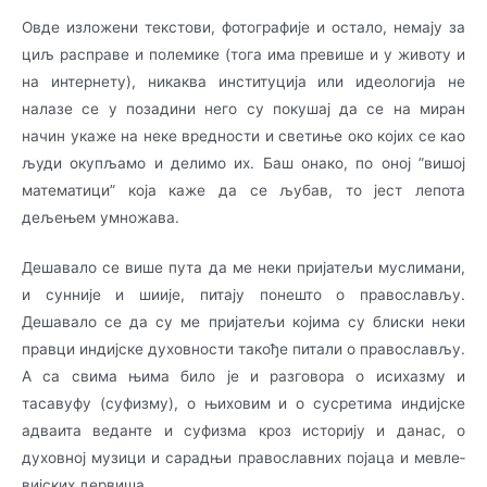
Овде изложени текстови, фотографије и остало, немају за
циљ расправе и полемике (тога има превише и у животу и
на интернету), никаква институција или идеологија не
налазе се у позадини него су покушај да се на миран
начин укаже на неке вредности и светиње око ко­јих се као
људи окупљамо и делимо их. Баш онако, по оној ”вишој
математици” која ка­же да се љубав, то јест лепота
дељењем умножава.
Дешавало се више пута да ме неки пријатељи муслимани,
и сунније и шиије, питају по­не­што о православљу.
Дешавало се да су ме пријатељи којима су блиски неки
правци инди­јске духовности такође питали о православљу.
А са свима њима било је и разговора о иси­хазму и
тасавуфу (суфизму), о њиховим и о сусретима индијске
адваита веданте и су­фи­зма кроз историју и данас, о
духовној музици и сарадњи православних појаца и ме­вле­
ви­јских дервиша…