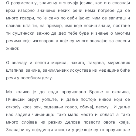
О разумевању, значењу и значају језика, као и о спознаји
кроз изворно значење неких ре­чи нема потребе да се
много говори, то је само по себи јасно: чим се запиташ и
сазнаш шта ти, на пример, име које носиш значи, постане
ти суштински важно да део тебе буде и зна­ње о многим
ре­чи­ма које изговараш а које су много значајне за свесни
живот.
О значају и лепоти мириса, накита, тамјана, мирисавих
штапића, зачина, занимљивих иску­­става из медицине биће
речи у посебном делу.
Ма колико је до сада проучавано Врање и околина,
Пчињски округ уопште, и даље по­сто­је нивои који се
открију кроз реч, овдашњи говор, обичај, песму… И даље
нас задиви чи­њеница: тако мало место и област а тако
много слојева из разних делова повести овога кра­ја.
Значајни су појединци и институције које су то проучавале