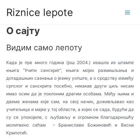
Skip
Riznice lepote
to
Main
content
О сајту
Men
Видим само лепоту
Када је пре много година (још 2004.) изашла из штампе
књига ”Учити санскрит”, књига мо­јих размишљања и
дотадашњих сазнања о језику уопште, а о сродству између
српског и са­­нскрита посебно, никакав други циљ нисам
имао осим да је поклоним драгим особама. Међу њима и
двема женама које сам, на свој начин, доживљавао као
учитељице и мајке у тој области, а којих се сада, будући да
су се упокојиле, с љубављу и огромном бла­го­да­р­но­шћу
молитвено сећам – Бранислави Божиновић и Весни
Крмпотић.