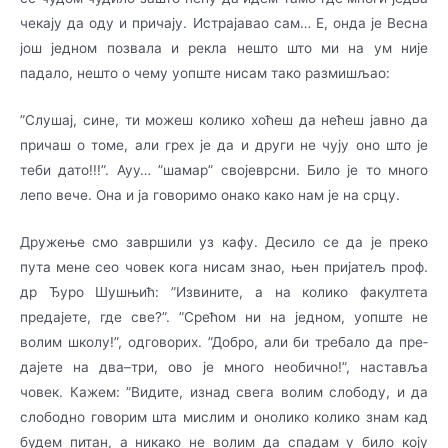
чекају да оду и причају. Истрајавао сам… Е, онда је Весна
још једном по­­звала и рекла нешто што ми на ум није
падало, нешто о чему уопште нисам тако ра­зми­шљао:
­”Слушај, сине, ти можеш колико хоћеш да нећеш јавно да
причаш о томе, али грех је да и други не чују оно што је
теби дато!!!”. Ауу… ”шамар” својеврсни. Било је то много
лепо вече. Она и ја говоримо онако како нам је на срцу.
Дружење смо завршили уз кафу. Десило се да је преко
пута мене сео човек кога нисам знао, њен пријатељ проф.
др Ђуро Шушњић: ”Извините, а на колико факултета
предајете, где све?”. ”Срећом ни на једном, уопште не
волим школу!”, одговорих. ”Добро, али би тре­ба­ло да пре­­
да­је­те на два–три, ово је много необично!”, наставља
човек. Кажем: ”Видите, изнад свега во­лим слободу, и да
слободно говорим шта мислим и онолико колико знам кад
бу­дем питан, а никако не волим да спадам у било коју