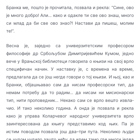
Бранка ме, пошто је прочитала, позвала и рекла: ”Сине, ово
је много добро! Али… како и ода­кле ти све ово знаш, много
си млад да би све ово знао?! Настави да пишеш, молим
те!”.
Весна је, заједно са универзитетским професором
философије др Србољубом Ди­ми­три­је­ви­ћем Кумом, једно
вече у Врањској библиотеци говорила о књизи на свој врло
спе­ци­фи­чан начин. У наставку је, с времена на време,
предлагала да се још негде говори о тој књи­зи. И њој, као и
Бранки, објашњавао сам да нисам професорски тип, да
немам потребу да то­ радим… да нисам ни мисионарски
тип, нити проповедник… Некако сам се врло ве­што извла­
чио. И тако неколико година. А онда је позвала и рекла
како је управа Ко­ла­р­че­вог на­родног универзитета врло
заинтересована да књигу представимо код њих. Па је
истим по­водом позвала још два–три пута. Неколико људи
се чудом чудило зашто нећу да идем та­мо где многи једва