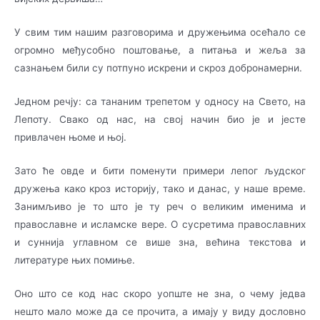
У свим тим нашим разговорима и дружењима осећало се
огромно међусобно поштовање, а питања и жеља за
сазнањем били су потпуно искрени и скроз добронамерни.
Једном речју: са тананим трепетом у односу на Свето, на
Лепоту. Свако од нас, на свој начин био је и јесте
привлачен њоме и њој.
Зато ће овде и бити поменути примери лепог људског
дружења како кроз историју, тако и данас, у наше време.
Занимљиво је то што је ту реч о великим именима и
православне и исла­мске вере. О сусретима православних
и суннија углавном се више зна, већина те­ксто­ва и
литературе њих помиње.
Оно што се код нас скоро уопште не зна, о чему једва
нешто мало може да се прочита, а има­­ју у виду дословно