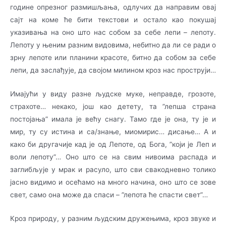
године опре­зног размишљања, одлучих да направим овај
сајт на коме ће бити текстови и остало као покушај
указивања на оно што нас собом за себе лепи – лепоту.
Лепоту у њеним ра­зним видовима, небитно да ли се ради о
зрну лепоте или планини красоте, битно да собом за себе
лепи, да заслађује, да својом милином кроз нас проструји…
Имајући у виду разне људске муке, неправде, грозоте,
страхоте… некако, још као детету, та ”лепша страна
постојања” имала је већу снагу. Тамо где је она, ту је и
мир, ту су истина и са/знање, миомирис… дисање… А и
како би другачије кад је од Лепоте, од Бога, ”који је Леп и
воли лепоту”… Оно што се на свим нивоима распада и
заглибљује у мрак и расуло, што сви свакодневно толико
јасно видимо и осећамо на много начина, оно што се зове
свет, само она може да спаси – ”лепота ће спасти свет”…
Кроз природу, у разним људским дружењима, кроз звуке и