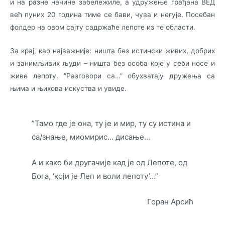
и на разне начине за­бе­ле­жиле, а удружење грађана ВЕД
већ пуних 20 година тиме се бави, чува и негује. По­се­бан
фолдер на овом сајту садржаће лепоте из те области.
За крај, као најважније: ништа без истински живих, добрих
и занимљивих људи – ништа без особа које у себи носе и
живе лепоту. ”Разговори са…” обухватају дружења са
њима и њи­хо­ва искуства и увиде.
”Тамо где је она, ту је и мир, ту су истина и
са/знање, миомирис… дисање…
А и како би другачије кад је од Лепоте, од
Бога, ‘који је Леп и воли лепоту’…”
Горан Арсић