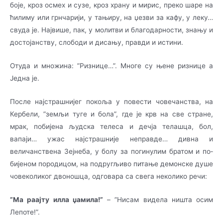
боје, кроз осмех и сузе, кроз хра­ну и мирис, преко шаре на
ћилиму или грнчарији, у тањиру, на џезви за кафу, у леку…
сву­да је. Највише, пак, у молитви и благодарности, знању и
достојанству, слободи и ди­са­њу, правди и истини.
Отуда и множина: ”Ризнице…”. Многе су њене ризнице а
Једна је.
После најстрашнијег покоља у повести човечанства, на
Кербели, ”земљи туге и бола”, где је крв на све стране,
мрак, побијена људска телеса и дечја телашца, бол,
вапаји… ужас на­јстра­шније неправде… дивна и
величанствена Зејнеба, у болу за погинулим братом и по­
би­је­ном породицом, на подругљиво питање демонске душе
човеколиког двоношца, одговара са свега неколико речи:
”Ма раајту илла џамила!”
– ”Нисам видела ништа осим
Лепоте!”.