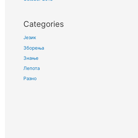
Categories
Језик
Зборења
Знање
Лепота
Разно