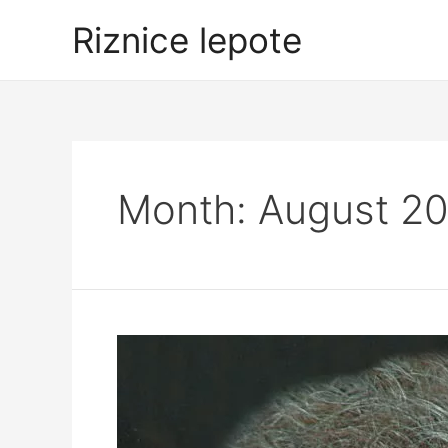
Skip
Riznice lepote
to
content
Month:
August 2