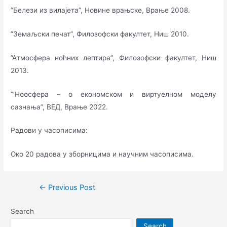
”Белези из вилајета”, Новине врањске, Врање 2008.
”Земаљски печат”, Филозофски факултет, Ниш 2010.
”Атмосфера ноћних лептира”, Филозофски факултет, Ниш
2013.
”’Ноосфера – о економском и виртуелном моделу
сазнања”, ВЕД, Врање 2022.
Радови у часописима:
Око 20 радова у зборницима и научним часописима.
Post
←
Previous Post
navigation
Search
Search