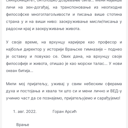
личи на зен-догађај, на транспоновање из неопходне
философске многоглагољивости и писања више стотина
страна у и на виши ниво: заокруживање мисли/писања у
радосни крај и заокруживање живота.
У своје време, на врхунцу каријере као професор и
најбољи директор у историји Врањске гимназије – поднео
је оставку и повукао се. Ових дана, на врхунцу своје
философије и живота, отишао је као морски талас… У нови
океан битија…
Мили мој пријатељу, уживај у свим небеским сферама
духа и постојања и хвала ти што си и мени лично и ВЕД-у
учинио част да се познајемо, пријатељујемо и сарађујемо!
авг. 2022. Горан Арсић
Врање