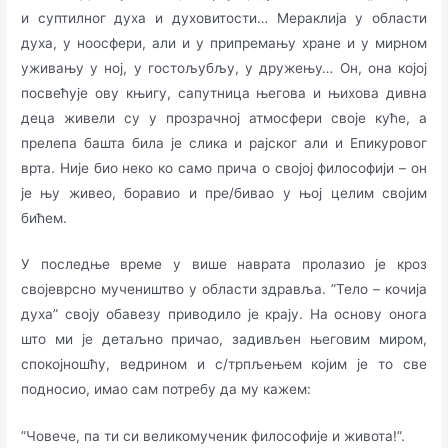
и суптилног духа и духовитости… Мераклија у области
духа, у ноосфери, али и у припремању хране и у мирном
уживању у ној, у гостољубљу, у дружењу… Он, она којој
посвећује ову књигу, сапутница његова и њихова дивна
деца живели су у прозрачној атмосфери своје куће, а
прелепа башта била је слика и рајског али и Епикуровог
врта. Није био неко ко само прича о својој философији – он
је њу живео, боравио и пре/бивао у њој целим својим
бићем.
У последње време у више наврата пролазио је кроз
својеврсно мучеништво у области здравља. ”Тело – кочија
духа” своју обавезу приводило је крају. На основу онога
што ми је детаљно причао, задивљен његовим миром,
спокојношћу, ведрином и с/трпљењем којим је то све
подносио, имао сам потребу да му кажем:
”Човече, па ти си великомученик философије и живота!”.