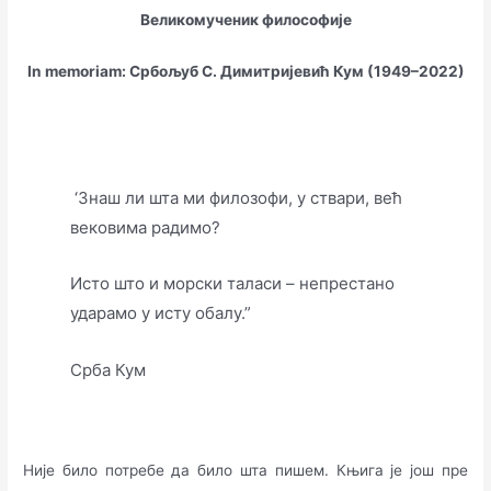
Великомученик философије
In memoriam: Србољуб С. Димитријевић Кум (1949–2022)
‘Знаш ли шта ми филозофи, у ствари, већ
вековима радимо?
Исто што и морски таласи – непрестано
ударамо у исту обалу.”
Срба Кум
Није било потребе да било шта пишем. Књига је још пре