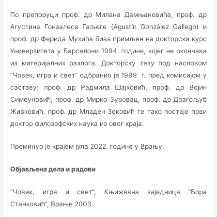
По препоруци проф. др Милана Дамњановића, проф. др
Агустина Гонзалеса Гаљеге (Agustín González Gallego) и
проф. др Ферида Мухића бива примљен на докторски курс
Универзитета у Барселони 1994. године, којег не окончава
из материјалних разлога. Докторску тезу под насловом
”Човек, игра и свет” одбранио је 1999. г. пред комисијом у
саставу: проф. др Радмила Шајковић, проф. др Војин
Симеуновић, проф. др Мирко Зуровац, проф. др Драгољуб
Живковић, проф. др Младен Зековић те тако постаје први
доктор филозофских наука из овог краја.
Преминуо је крајем јула 2022. године у Врању.
Објављена дела и радови
”Човек, игра и свет”, Књижевна заједница ”Бора
Станковић”, Врање 2003.