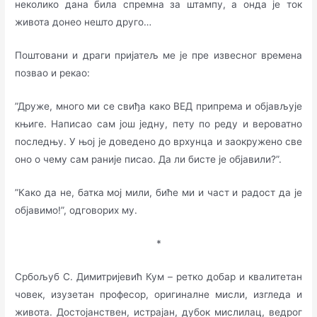
неколико дана била спремна за штампу, а онда је ток
живота донео нешто друго…
Поштовани и драги пријатељ ме је пре извесног времена
позвао и рекао:
”Друже, много ми се свиђа како ВЕД припрема и објављује
књиге. Написао сам још једну, пету по реду и вероватно
последњу. У њој је доведено до врхунца и заокружено све
оно о чему сам раније писао. Да ли бисте је објавили?”.
”Како да не, батка мој мили, биће ми и част и радост да је
објавимо!”, одговорих му.
*
Србољуб С. Димитријевић Кум – ретко добар и квалитетан
човек, изузетан професор, оригиналне мисли, изгледа и
живота. Достојанствен, истрајан, дубок мислилац, ведрог