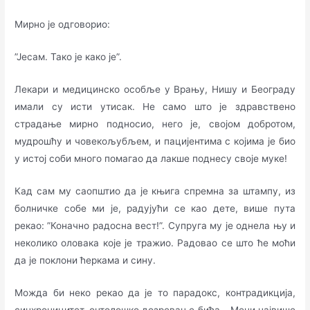
Мирно је одговорио:
”Јесам. Тако је како је”.
Лекари и медицинско особље у Врању, Нишу и Београду
имали су исти утисак. Не само што је здравствено
страдање мирно подносио, него је, својом добротом,
мудрошћу и човекољубљем, и пацијентима с којима је био
у истој соби много помагао да лакше поднесу своје муке!
Кад сам му саопштио да је књига спремна за штампу, из
болничке собе ми је, радујући се као дете, више пута
рекао: ”Коначно радосна вест!”. Супруга му је однела њу и
неколико оловака које је тражио. Радовао се што ће моћи
да је поклони ћеркама и сину.
Можда би неко рекао да је то парадокс, контрадикција,
синхроницитет, онтолошко дозревање бића… Мени највише