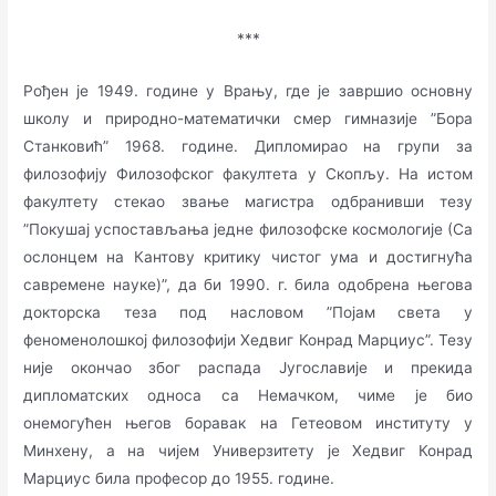
***
Рођен је 1949. године у Врању, где је завршио основну
школу и природно-математички смер гимназије ”Бора
Станковић” 1968. године. Дипломирао на групи за
филозофију Филозофског факултета у Скопљу. На истом
факултету стекао звање магистра одбранивши тезу
”Покушај успостављања једне филозофске космологије (Са
ослонцем на Кантову критику чистог ума и достигнућа
савремене науке)”, да би 1990. г. била одобрена његова
докторска теза под насловом ”Појам света у
феноменолошкој филозофији Хедвиг Конрад Марциус”. Тезу
није окончао због распада Југославије и прекида
дипломатских односа са Немачком, чиме је био
онемогућен његов боравак на Гетеовом институту у
Минхену, а на чијем Универзитету је Хедвиг Конрад
Марциус била професор до 1955. године.