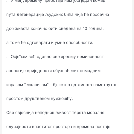
… У међувремену преостаје нам још један комад
пута дегенерације људских бића чија ће просечна
доб живота коначно бити сведена на 10 година,
а томе ће одговарати и умне способности.
… Осјећам већ одавно све зрелију неминовност
апологије вриједности обухваћених помодним
изразом ”ескапизам” – бјекство од живота наметнутог
простом друштвеном нужношћу.
Све свјеснија неподношљивост терета моралне
случајности властитог простора и времена постаје