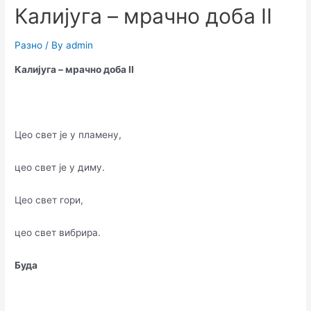
Калијуга – мрачно доба II
Разно
/ By
admin
Калијуга – мрачно доба II
Цео свет је у пламену,
цео свет је у диму.
Цео свет гори,
цео свет вибрира.
Буда