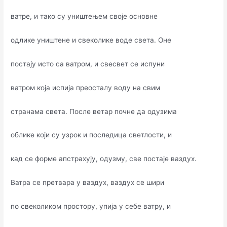
ватре, и тако су уништењем своје основне
одлике уништене и свеколике воде света. Оне
постају исто са ватром, и свесвет се испуни
ватром која испија преосталу воду на свим
странама света. После ветар почне да одузима
облике који су узрок и последица светлости, и
кад се форме апстрахују, одузму, све постаје ваздух.
Ватра се претвара у ваздух, ваздух се шири
по свеколиком простору, упија у себе ватру, и