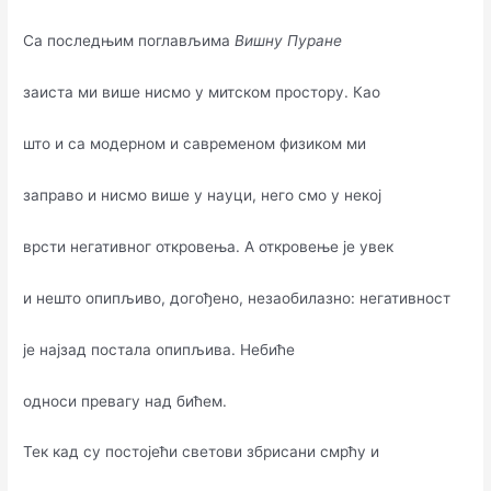
Са последњим поглављима
Вишну Пуране
заиста ми више нисмо у митском простору. Као
што и са модерном и савременом физиком ми
заправо и нисмо више у науци, него смо у некој
врсти негативног откровења. А откровење је увек
и нешто опипљиво, догођено, незаобилазно: негативност
је најзад постала опипљива. Небиће
односи превагу над бићем.
Тек кад су постојећи светови збрисани смрћу и