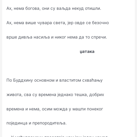
Ах, нема богова, они су ваљда некуд отишли.
Ах, нема више чувара света, јер овде се безочно
врше дивља насиља и никог нема да то спречи.
џатака
По Буддхину основном и властитом схваћању
живота, сва су времена једнако тешка, добрих
времена и нема, осим можда у машти понеког
појединца и препородитеља.