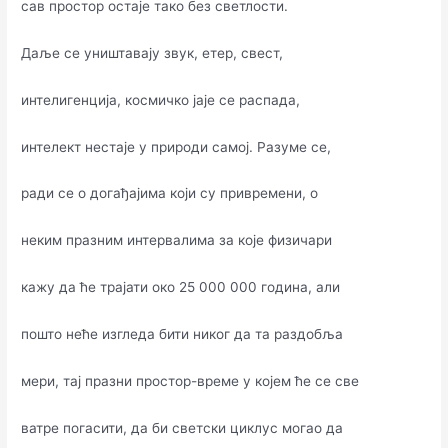
сав простор остаје тако без светлости.
Даље се уништавају звук, етер, свест,
интелигенција, космичко јаје се распада,
интелект нестаје у природи самој. Разуме се,
ради се о догађајима који су привремени, о
неким празним интервалима за које физичари
кажу да ће трајати око 25 000 000 година, али
пошто неће изгледа бити никог да та раздобља
мери, тај празни простор-време у којем ће се све
ватре погасити, да би светски циклус могао да