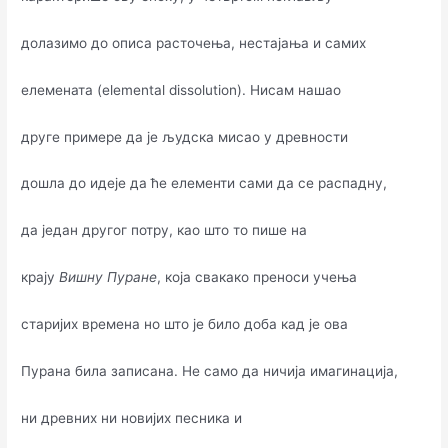
долазимо до описа расточења, нестајања и самих
елемената (elemental dissolution). Нисам нашао
друге примере да је људска мисао у древности
дошла до идеје да ће елементи сами да се распадну,
да један другог потру, као што то пише на
крају
Вишну Пуране
, која свакако преноси учења
старијих времена но што је било доба кад је ова
Пурана била записана. Не само да ничија имагинација,
ни древних ни новијих песника и