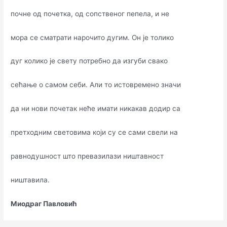
почне од почетка, од сопственог пепела, и не
мора се сматрати нарочито дугим. Он је толико
дуг колико је свету потребно да изгуби свако
сећање о самом себи. Али то истовремено значи
да ни нови почетак неће имати никакав додир са
претходним световима који су се сами свели на
равнодушност што превазилази ништавност
ништавила.
Миодраг Павловић