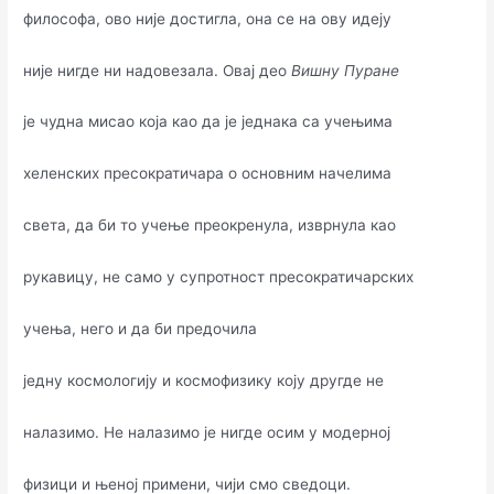
философа, ово није достигла, она се на ову идеју
није нигде ни надовезала. Овај део
Вишну Пуране
је чудна мисао која као да је једнака са учењима
хеленских пресократичара о основним начелима
света, да би то учење преокренула, изврнула као
рукавицу, не само у супротност пресократичарских
учења, него и да би предочила
једну космологију и космофизику коју другде не
налазимо. Не налазимо је нигде осим у модерној
физици и њеној примени, чији смо сведоци.