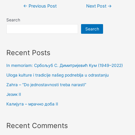
Post
←
Previous Post
Next Post
→
navigation
Search
Search
Recent Posts
In memoriam: Србољуб С. Димитријевић Кум (1949–2022)
Uloga kulture i tradicije našeg podneblja u odrastanju
Zahra – ”Do jednostavnosti treba narasti”
Језик II
Калијуга – мрачно доба II
Recent Comments