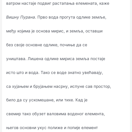
ватром настаје подвиг растапања елемената, каже
Вишну Пурана
. Прво вода прогута одлике земље,
међу којима је основа мирис, и земља, оставши
без своје основне одлике, почиње да се
уништава. Лишена одлике мириса земља постаје
исто што и вода. Тако се воде знатно увећавају,
са хујањем и брујањем насрну, испуне сав простор,
било да су ускомешане, или тихе. Кад је
свемир тако обузет валовима воденог елемента,
његов основни укус полиже и попије елемент