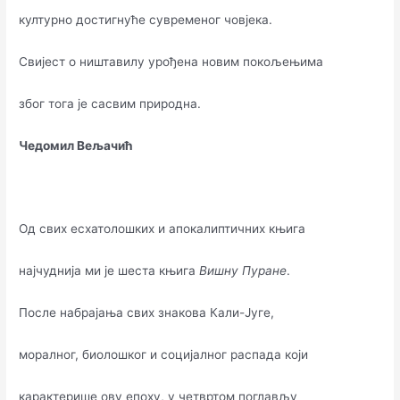
културно достигнуће сувременог човјека.
Свијест о ништавилу урођена новим покољењима
због тога је сасвим природна.
Чедомил Вељачић
Од свих есхатолошких и апокалиптичних књига
најчуднија ми је шеста књига
Вишну
Пуране
.
После набрајања свих знакова Кали-Југе,
моралног, биолошког и социјалног распада који
карактерише ову епоху, у четвртом поглављу