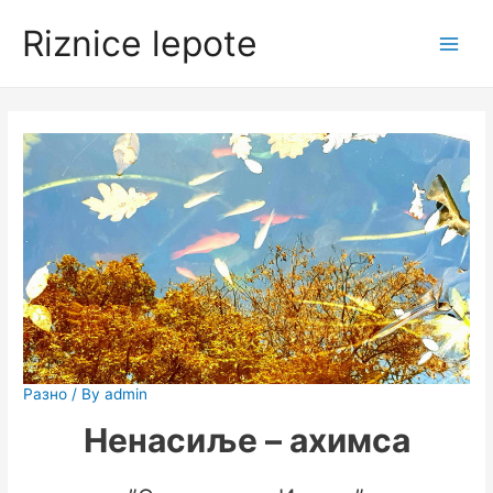
Skip
Riznice lepote
to
Main
content
Men
Разно
/ By
admin
Ненасиље – ахимса