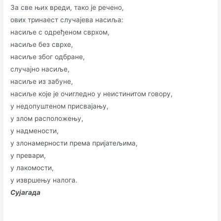
За све њих вреди, тако је речено,
ових тринаест случајева насиља:
насиље с одређеном сврхом,
насиље без сврхе,
насиље због одбране,
случајно насиље,
насиље из забуне,
насиље које је очигледно у неистинитом говору,
у недопуштеном присвајању,
у злом расположењу,
у надмености,
у злонамерности према пријатељима,
у превари,
у лакомости,
у извршењу налога.
Сујагада