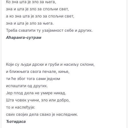
Ко зна шта је зло за њега,
зна и шта је зло за спољни свет,
а ко зна шта је зло за спољни свет,
зна и шта је зло за њега.
Треба схватити ту узајамност себе и других.
Аћаранга-сутрам
Који су људи дрски и груби и насиљу склони,
и ближњега свога печале, киње,
ти ће због тога сами једном
испаштати од других.
Јер плод дела не умире никад.
Шта човек учини, зло или добро,
то и наслеђује:
свих својих дела свако је наследник.
Ђотидаса