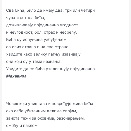
Сва бића, било да имају два, три или четири
чула и остала бића,
доживљавају појединачно угодност
и неугодност, бол, страх и несрећу.
Бића су испуњена узбуђењем
са свих страна и на све стране.
Увидите како велику патњу изазивају
они који су у тами незнања.
Увидите да се бића утеловљују појединачно.
Махавира
Човек који уништава и повређује жива бића
око себе убитачним делима својим,
заиста тежи за оковима, разочарањем,
смрћу и паклом.