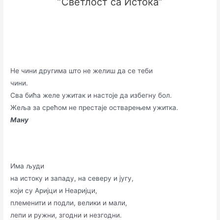
”Светлост са Истока”
Не чини другима што не желиш да се теби
чини.
Сва бића желе ужитак и настоје да избегну бол.
Жеља за срећом не престаје остварењем ужитка.
Ману
Има људи
на истоку и западу, на северу и југу,
који су Аријци и Неаријци,
племенити и подли, велики и мали,
лепи и ружни, згодни и незгодни.