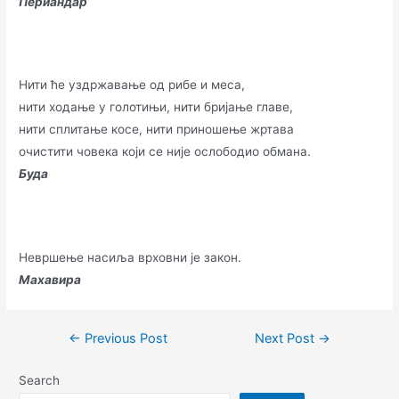
Периандар
Нити ће уздржавање од рибе и меса,
нити ходање у голотињи, нити бријање главе,
нити сплитање косе, нити приношење жртава
очистити човека који се није ослободио обмана.
Буда
Невршење насиља врховни је закон.
Махавира
Post
←
Previous Post
Next Post
→
navigation
Search