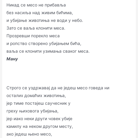
Никад се месо не прибавља
без насиља над живим бићима,
и убијање животиња не води у небо.
Зато се ваља клонити меса.
Прозревши порекло меса
и ропство створено убијањем бића,
ваља се клонити узимања сваког меса.
Ману
Строго се уздржавај да не једеш месо говеда ни
осталих домаћих животиња,
јер тиме постајеш саучесник у
греху њиховога убијања,
јер иако неки други човек убије
камилу на неком другом месту,
ако једеш њено месо,