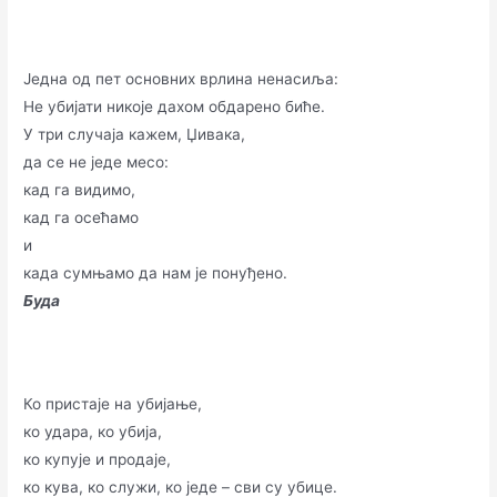
Једна од пет основних врлина ненасиља:
Не убијати никоје дахом обдарено биће.
У три случаја кажем, Џивака,
да се не једе месо:
кад га видимо,
кад га осећамо
и
када сумњамо да нам је понуђено.
Буда
Ко пристаје на убијање,
ко удара, ко убија,
ко купује и продаје,
ко кува, ко служи, ко једе – сви су убице.