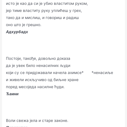
исто је као да си је убио властитом руком,
јер тиме властиту руку уплићеш у грех,
тако да и мислиш, и говориш и радиш
оно што је грешно.
Адхурбадх
Постоји, такође, довољно доказа
да је увек било ненасилних људи
који су се придржавали начела ахимсе* *ненасиље
и живели искључиво од биљне хране
поред месоједа насилне ћуди.
Ђаини
Воли свежа јела и старе законе.